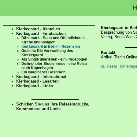
Kierkegaard in Ber
Kierkegaard - Aktuelles
Besprechung von Sø
Kierkegaard - Fundsachen
Verlag, Berlin/Wien 
Dänemark - Staat und Öffentlichtkeit -
Kirche und Religion
Kierkegaard in Berlin - Rezension
Gedicht: Die Verzweiflung des
Kontakt:
Kierkegaard
Artikel (Berlin Online
Als Single überleben - ein Fragebogen
Deilinghofer Studienreise - eine Reise
zu dieser Homepag
nach Kopenhagen
Ein imaginäres Gespräch ...
Kierkegaard - International
Kierkegaard - Lesarten
Kierkegaard - Links
Schicken Sie uns Ihre Reiseeindrücke,
Kommentare und Links